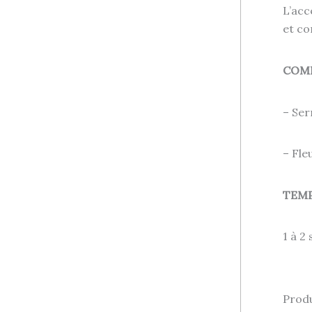
L’acc
et co
COM
– Ser
– Fle
TEMP
1 à 2
Produ