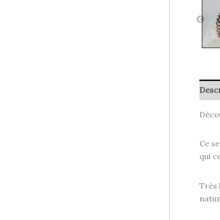
Descr
Décou
Ce se
qui c
Très 
natur