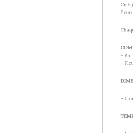
Ce bi
fleur
Chaqu
COM
– Bar
– Fle
DIM
– Lon
TEMP