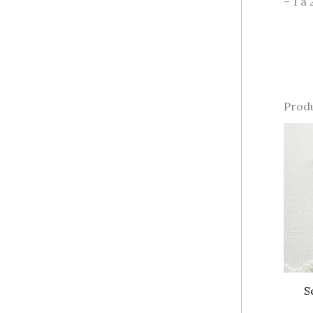
– 1 à
Produ
S