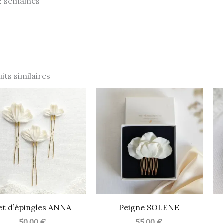
 2 semaines
its similaires
et d’épingles ANNA
Peigne SOLENE
50,00
€
55,00
€