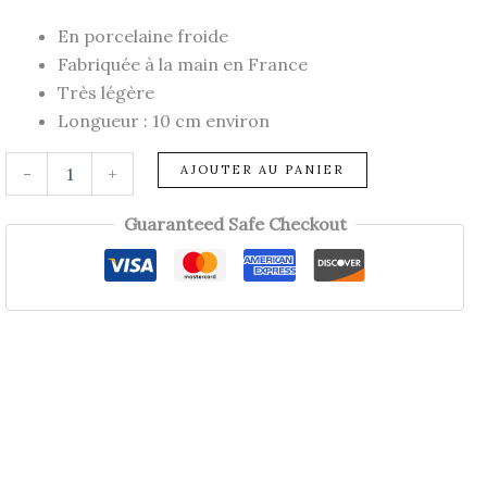
En porcelaine froide
Fabriquée à la main en France
Très légère
Longueur : 10 cm environ
quantité
AJOUTER AU PANIER
-
+
de
Barrette
Guaranteed Safe Checkout
AMANDINE