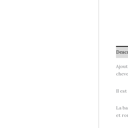
Descr
Ajout
cheve
Il es
La ba
et ro