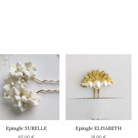
Epingle SURELLE
Epingle ELISABETH
65,00
€
18,00
€