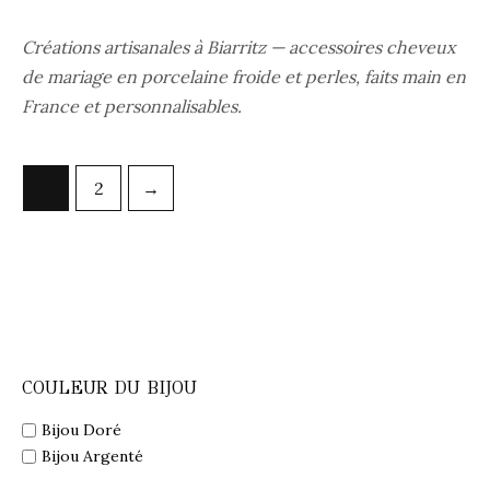
Créations artisanales à Biarritz — accessoires cheveux
de mariage en porcelaine froide et perles, faits main en
France et personnalisables.
1
2
→
COULEUR DU BIJOU
Bijou Doré
Bijou Argenté