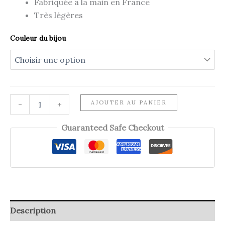
Fabriquée à la main en France
Très légères
Couleur du bijou
quantité
AJOUTER AU PANIER
-
+
de
Set
Guaranteed Safe Checkout
d'épingles
SOLANGE
Description