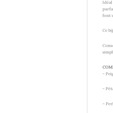
Idéal
parfa
font 
Ce bi
Conse
simpl
COM
– Pei
– Pét
– Per