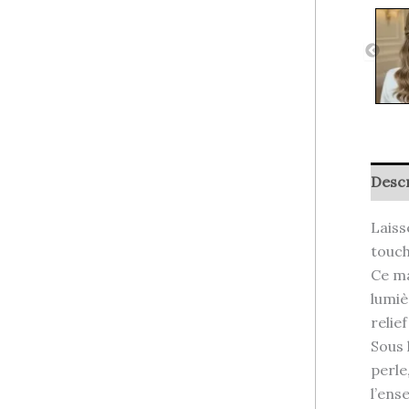
Descr
Laiss
touch
Ce ma
lumiè
relie
Sous 
perle
l’ens