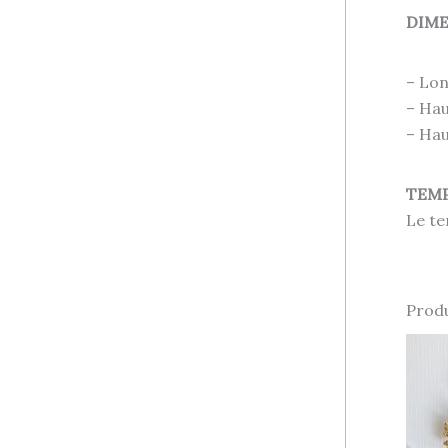
DIM
– Lon
– Hau
– Hau
TEMP
Le te
Produ