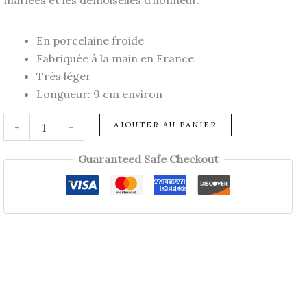
En porcelaine froide
Fabriquée à la main en France
Très léger
Longueur: 9 cm environ
quantité
AJOUTER AU PANIER
-
+
de
Peigne
Guaranteed Safe Checkout
PAULETTE