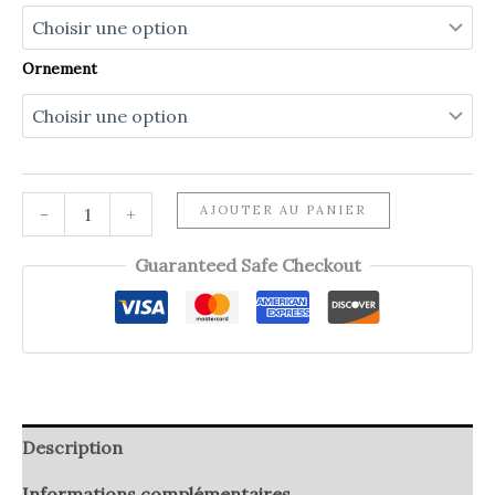
Ornement
quantité
AJOUTER AU PANIER
-
+
de
Double-
Guaranteed Safe Checkout
peigne
MANON
Description
Informations complémentaires