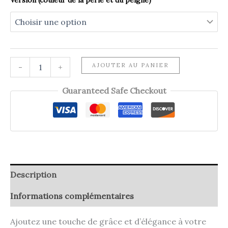
Version (couleur de la perle et du peigne)
quantité
AJOUTER AU PANIER
-
+
de
Peigne
Guaranteed Safe Checkout
GARANCE
Description
Informations complémentaires
Ajoutez une touche de grâce et d’élégance à votre