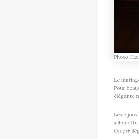
Photo @ka
Le mariage
Pour beauc
élégante m
Les bijoux
silhouette
On privilé