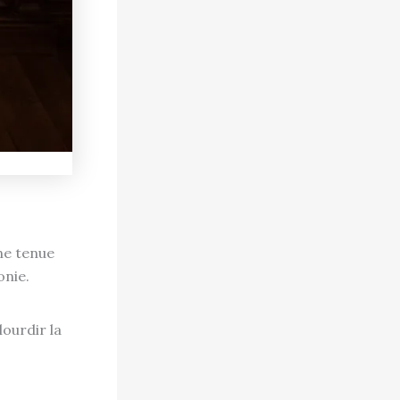
ne tenue
onie.
ourdir la