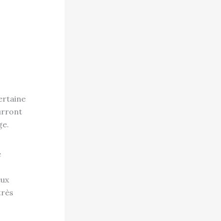
ertaine
urront
ge.
e
eux
très