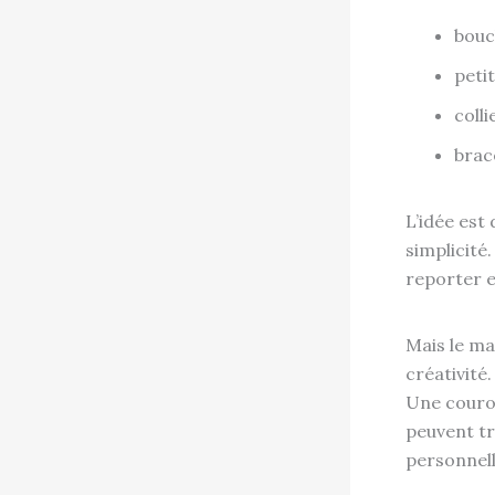
bouc
peti
colli
brac
L’idée est
simplicité
reporter e
Mais le ma
créativité.
Une couron
peuvent tr
personnell