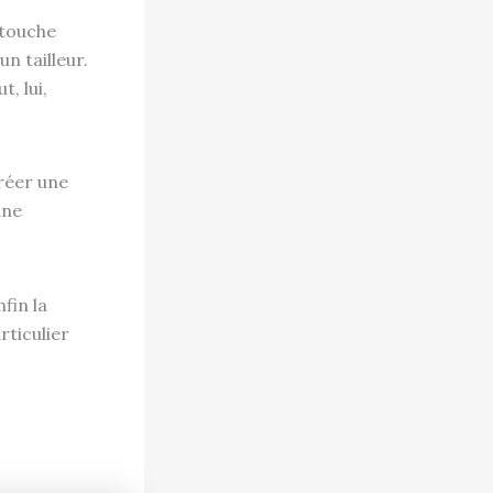
 touche
n tailleur.
, lui,
réer une
une
fin la
rticulier