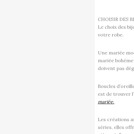
CHOISIR DES 
Le choix des bi
votre robe.
Une mariée mode
mariée bohème p
doivent pas dég
Boucles d’oreill
est de trouver l
mariée.
Les créations ar
séries, elles o