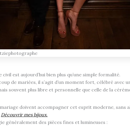
tziephotographe
 civil est aujourd’hui bien plus qu’une simple formalité.
oup de mariées, il s’agit d’un moment fort, célébré avec u
ais souvent plus libre et personnelle que celle de la cérém
 mariage doivent accompagner cet esprit moderne, sans al
.
Découvrir mes bijoux
.
gie généralement des pièces fines et lumineuses :