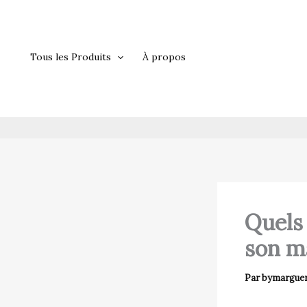
Aller
au
contenu
Tous les Produits
À propos
Quels 
son m
Par
bymarguer