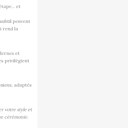
 étape… et
 subtil peuvent
i rend la
dernes et
s privilégient
nieux, adaptés
r votre style et
une cérémonie.